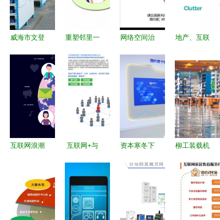
威海市文登
重塑邻里一
网络空间治
地产、互联
区 专业身
公里服务生
理再发力
网与服务的
影潜入街巷
态 云微客
《互联网弹
融合 美国
机台 “算力
掌中宝深耕
窗信息推送
自存仓市场
下厂”闯出
社区周边场
服务管理规
的新玩法
血路，为企
景的策略解
定》征求意
业送“智”到
码
见稿发布引
一线
舆情关注
互联网浪潮
互联网+与
资本寒冬下
柳工装载机
下的产品策
微信连Wi-
的产业标兵
5G智能工
划新思维
Fi 打造智慧
梅花创投数
厂 重塑制
场景、社交
连接的新入
千万万元A
造业新标杆
与服务三核
口
轮融资热投
驱动
装备制造业