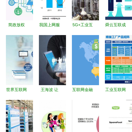
简政放权
我国上网服
5G+工业互
舜云互联成
人社领域以
务行业转型
联网 智能
功入围全球
互联网服务
进入深水期
工厂与市场
互联网大赛
赋能治理新
行业营业收
的无缝对接
决赛 开启
格局
入达708亿
数字服务新
纪元
世界互联网
王海波 让
互联网金融
工业互联网
大会 医疗
产业互联网
与互联网服
的认识误
新模式，什
真正服务实
务的融合与
区，你了解
么是互联网
体经济的路
未来
多少？
医院？
径与意义