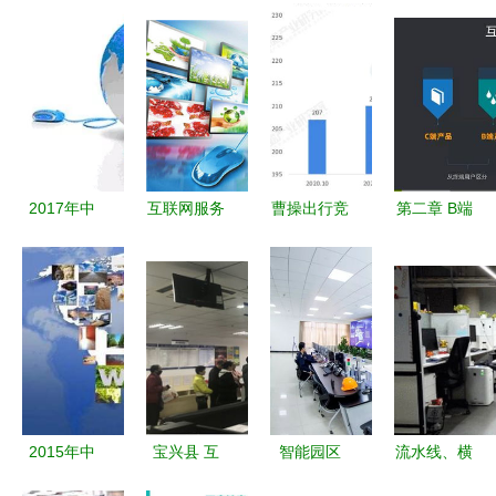
2017年中
互联网服务
曹操出行竞
第二章 B端
国农村电商
融合分享经
品分析报告
产品经理必
发展规模及
济 直销模
互联网出行
备的互联网
趋势分析
式的创业新
服务市场格
底层知识
机遇
局与差异化
深入理解互
策略
联网服务
2015年中
宝兴县 互
智能园区
流水线、横
国医药B2B
联网+社银
v1.0亮相世
店与客服