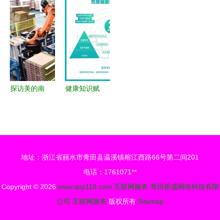
行业发展报
联动，基层
界互联网大
互联网时代
告 互联网
治理服务让
会，新安集
下的情感共
服务驱动行
社保费缴纳
团引领企业
鸣
业变革
更便捷
数字化转型
升级
探访美的南
健康知识赋
沙工厂 5G
能电商 单
信号全覆
日GMV破
盖，工业互
2000万的
联网“样板
互联网服务
地址：浙江省丽水市青田县温溪镇榕江西路66号第二间201
间”年内全
新模式
电话：1761071**
面推广
Copyright © 2026
www.qsp116.com
互联网服务
青田侨盛网络科技有限
公司
互联网服务
版权所有
Sitemap