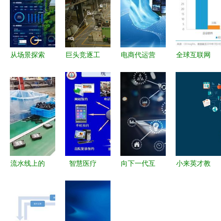
从场景探索
巨头竞逐工
电商代运营
全球互联网
到园区级解
业互联网
公司十大权
软件与服务
决方案 卡
阿里云如何
威榜单 赋
独角兽格局
奥斯引领
以“新制
能品牌增长
美国企业持
5G+工业互
造”开启万
的互联网服
续领跑
联网走深走
亿新风口
务伙伴
实
流水线上的
智慧医疗
向下一代互
小来英才教
指尖 互联
互联网服务
联网过渡
育集团
网服务的幕
让便捷健康
IPv6的成绩
OMO战略
后人生
触手可及
单与互联网
产品上线